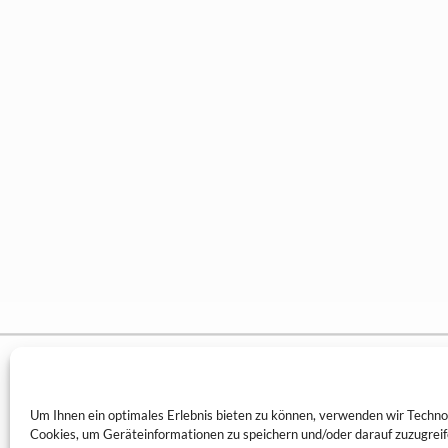
heller
partner
Fon +49 (
Possartstraße 14
Fax +49 (
81679 München
hp@heller
Um Ihnen ein optimales Erlebnis bieten zu können, verwenden wir Techno
Cookies, um Geräteinformationen zu speichern und/oder darauf zuzugrei
Deutschland