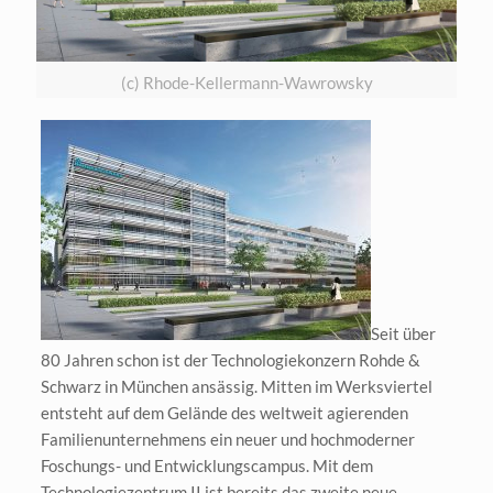
eit
(c) Rhode-Kellermann-Wawrowsky
odus
dus
Seit über
80 Jahren schon ist der Technologiekonzern Rohde &
Schwarz in München ansässig. Mitten im Werksviertel
entsteht auf dem Gelände des weltweit agierenden
Familienunternehmens ein neuer und hochmoderner
Foschungs- und Entwicklungscampus. Mit dem
Technologiezentrum II ist bereits das zweite neue